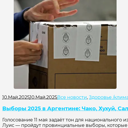
10.Май.2025
10.Май.2025
Все новости
,
Здоровье /клим
Выборы 2025 в Аргентине: Чако, Хухуй, Са
Голосование 11 мая задаёт тон для национального и
Луис — пройдут провинциальные выборы, которые 