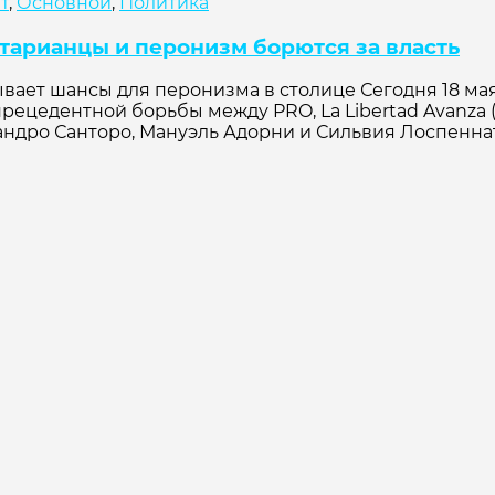
т
,
Основной
,
Политика
тарианцы и перонизм борются за власть
ет шансы для перонизма в столице Сегодня 18 мая
рецедентной борьбы между PRO, La Libertad Avanza
ндро Санторо, Мануэль Адорни и Сильвия Лоспеннато