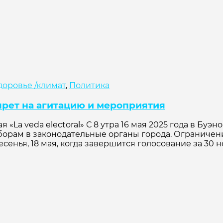
доровье /климат
,
Политика
прет на агитацию и мероприятия
«La veda electoral» С 8 утра 16 мая 2025 года в Буэ
борам в законодательные органы города. Ограниче
енья, 18 мая, когда завершится голосование за 30 но