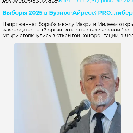
18.Май.2025
18.Май.2025
Все новости
,
Здоровье /клима
Выборы 2025 в Буэнос-Айресе: PRO, либер
Напряженная борьба между Макри и Милеем открыва
законодательный орган, которые стали ареной бесп
Макри столкнулись в открытой конфронтации, а Леа