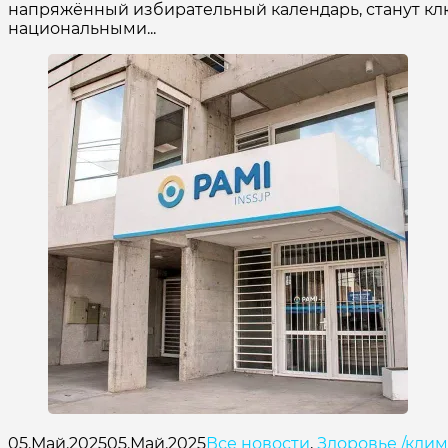
напряжённый избирательный календарь, станут клю
национальными...
05.Май.2025
05.Май.2025
Все новости
,
Здоровье /клим