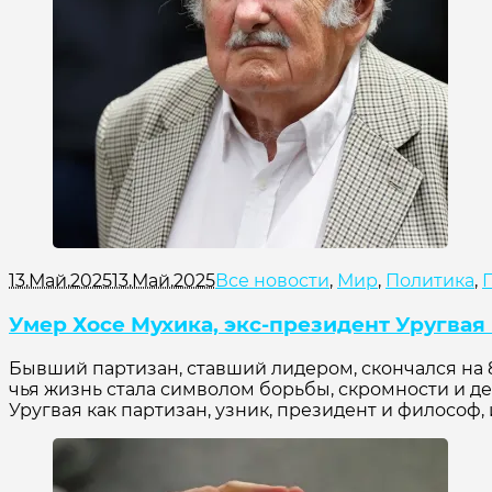
13.Май.2025
13.Май.2025
Все новости
,
Мир
,
Политика
,
Умер Хосе Мухика, экс-президент Уругвая
Бывший партизан, ставший лидером, скончался на 8
чья жизнь стала символом борьбы, скромности и де
Уругвая как партизан, узник, президент и философ,