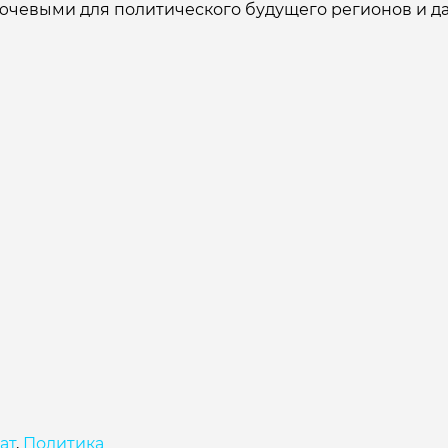
чевыми для политического будущего регионов и дад
ат
,
Политика