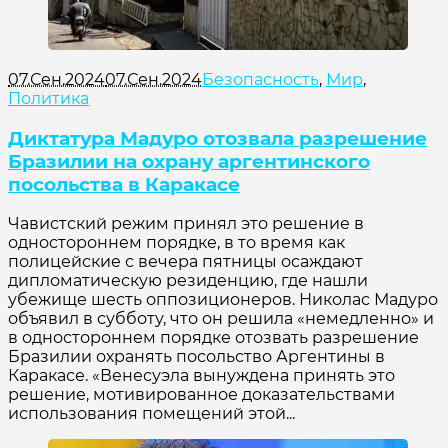
07.Сен.2024
07.Сен.2024
Безопасность
,
Мир
,
Политика
Диктатура Мадуро отозвала разрешение
Бразилии на охрану аргентинского
посольства в Каракасе
Чавистский режим принял это решение в
одностороннем порядке, в то время как
полицейские с вечера пятницы осаждают
дипломатическую резиденцию, где нашли
убежище шесть оппозиционеров. Николас Мадуро
объявил в субботу, что он решила «немедленно» и
в одностороннем порядке отозвать разрешение
Бразилии охранять посольство Аргентины в
Каракасе. «Венесуэла вынуждена принять это
решение, мотивированное доказательствами
использования помещений этой...