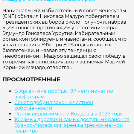
Национальный избирательный совет Венесуэлы
(CNE) объявил Николаса Мадуро победителем
президентских выборов около полуночи, набрав
51,2% голосов против 44,2% у оппозиционера
Эдмундо Гонсалеса Уррутиа. Избирательный
орган, контролируемый чавистами, сообщил, что
явка составила 59% при 80% подсчитанных
бюллетеней, и назвал эту тенденцию
«необратимой». Мадуро защищал свою победу, в
то время как оппозиция, возглавляемая Марией
Кориной Мачадо, отвергла...
ПРОСМОТРЕННЫЕ
В Аргентине пройдёт 9й чемпионат по
альфахорам
Сенат одобрил закон о частной
собственности
Рынок недвижимости Кордовы в 2026 году
10 самых дорогих и самых доступных районов
Буэнос-Айреса для аренды трёхкомнатной
квартиры