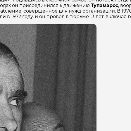
 годах он присоединился к движению
Тупамарос
, во
грабление, совершенное для нужд организации. В 19
 в 1972 году, и он провел в тюрьме 13 лет, включая 