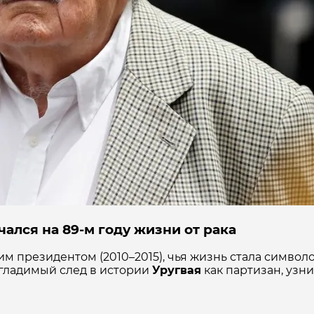
ался на 89-м году жизни от рака
им президентом (2010–2015), чья жизнь стала симво
згладимый след в истории
Уругвая
как партизан, узн