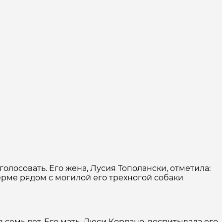
олосовать. Его жена, Лусия Тополански, отметила:
ерме рядом с могилой его трехногой собаки
семь лет. Его мать, Люси Кордано, воспитывала его