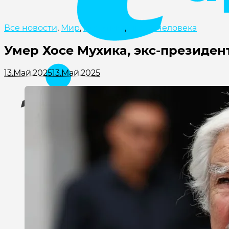
Все новости
,
Мир
,
Политика
,
Права человека
Умер Хосе Мухика, экс-президен
13.Май.2025
13.Май.2025