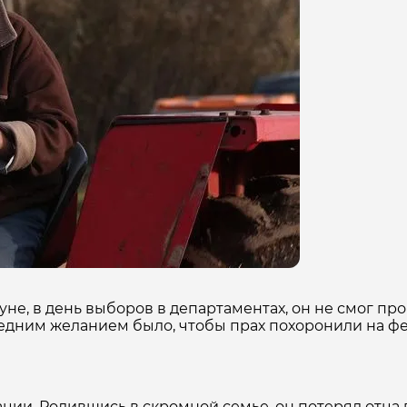
е, в день выборов в департаментах, он не смог прог
оследним желанием было, чтобы прах похоронили на ф
ии. Родившись в скромной семье, он потерял отца в 