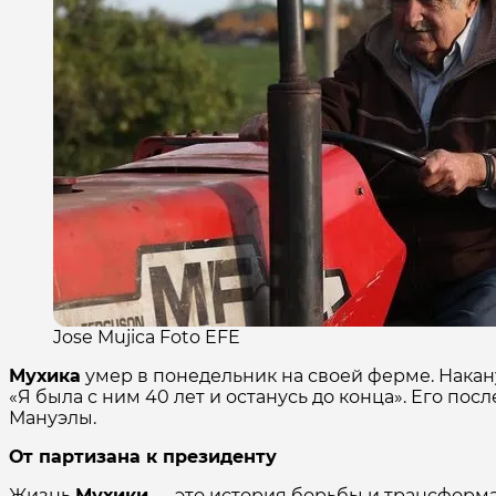
Jose Mujica Foto EFE
Мухика
умер в понедельник на своей ферме. Наканун
«Я была с ним 40 лет и останусь до конца». Его п
Мануэлы.
От партизана к президенту
Жизнь
Мухики
— это история борьбы и трансформац