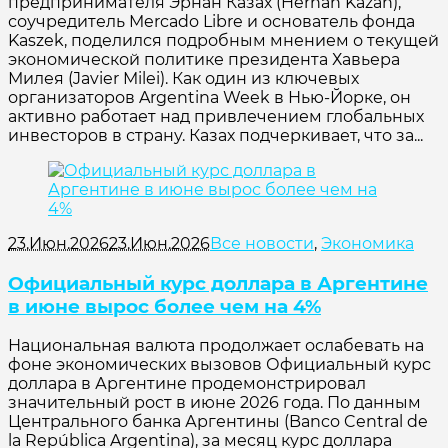
предпринимателя Эрнан Казах (Hernán Kazah),
соучредитель Mercado Libre и основатель фонда
Kaszek, поделился подробным мнением о текущей
экономической политике президента Хавьера
Милея (Javier Milei). Как один из ключевых
организаторов Argentina Week в Нью-Йорке, он
активно работает над привлечением глобальных
инвесторов в страну. Казах подчеркивает, что за...
23.Июн.2026
23.Июн.2026
Все новости
,
Экономика
Официальный курс доллара в Аргентине
в июне вырос более чем на 4%
Национальная валюта продолжает ослабевать на
фоне экономических вызовов Официальный курс
доллара в Аргентине продемонстрировал
значительный рост в июне 2026 года. По данным
Центрального банка Аргентины (Banco Central de
la República Argentina), за месяц курс доллара