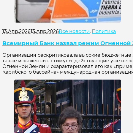
13.Апр.2026
13.Апр.2026
Все новости
,
Политика
Всемирный Банк назвал режим Огненной
Организация раскритиковала высокие бюджетные з
также искажённые стимулы, действующие уже нес
Огненной Земли и охарактеризовал его как «прим
Карибского бассейна» международная организация ук