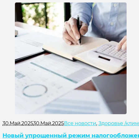
30.Май.2025
30.Май.2025
Все новости
,
Здоровье /клим
Новый упрощенный режим налогообложения