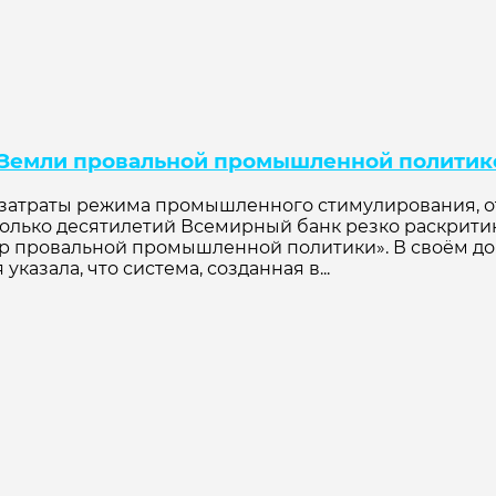
 Земли провальной промышленной политик
атраты режима промышленного стимулирования, отс
колько десятилетий Всемирный банк резко раскри
ер провальной промышленной политики». В своём д
азала, что система, созданная в...