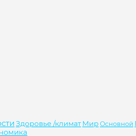
ости
Здоровье /климат
Мир
Основной
номика