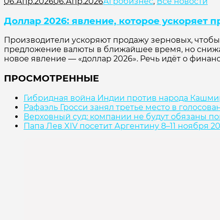
06.Апр.2026
06.Апр.2026
Агробизнес
,
Все новости
Доллар 2026: явление, которое ускоряет 
Производители ускоряют продажу зерновых, чтобы в
предложение валюты в ближайшее время, но снижа
новое явление — «доллар 2026». Речь идёт о финан
ПРОСМОТРЕННЫЕ
Гибридная война Индии против народа Кашми
Рафаэль Гросси занял третье место в голосов
Верховный суд: компании не будут обязаны по
Папа Лев XIV посетит Аргентину 8–11 ноября 20