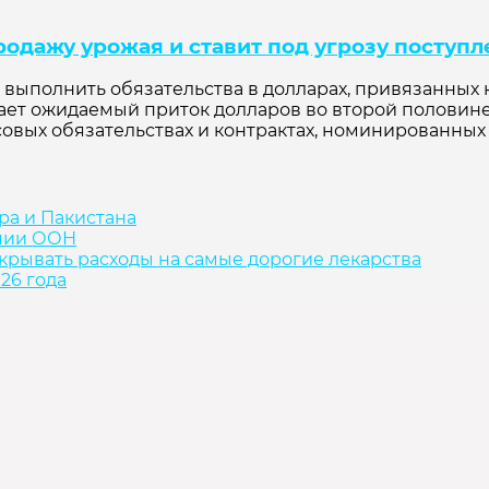
продажу урожая и ставит под угрозу поступ
ыполнить обязательства в долларах, привязанных к 
ет ожидаемый приток долларов во второй половине
совых обязательствах и контрактах, номинированных 
ра и Пакистана
ании ООН
крывать расходы на самые дорогие лекарства
26 года