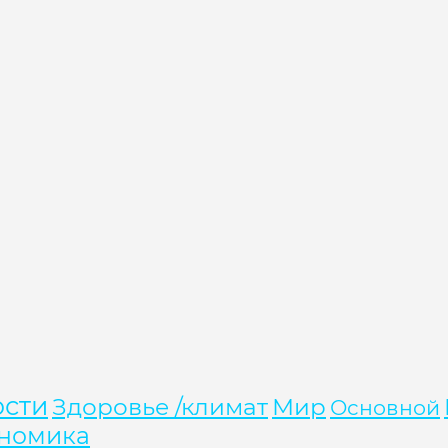
ости
Здоровье /климат
Мир
Основной
номика