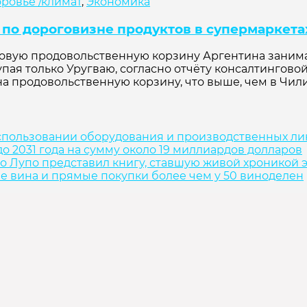
ровье /климат
,
Экономика
 по дороговизне продуктов в супермаркета
азовую продовольственную корзину Аргентина заним
упая только Уругваю, согласно отчёту консалтингово
 продовольственную корзину, что выше, чем в Чили,
спользовании оборудования и производственных л
о 2031 года на сумму около 19 миллиардов долларов
о Лупо представил книгу, ставшую живой хроникой 
ие вина и прямые покупки более чем у 50 виноделен