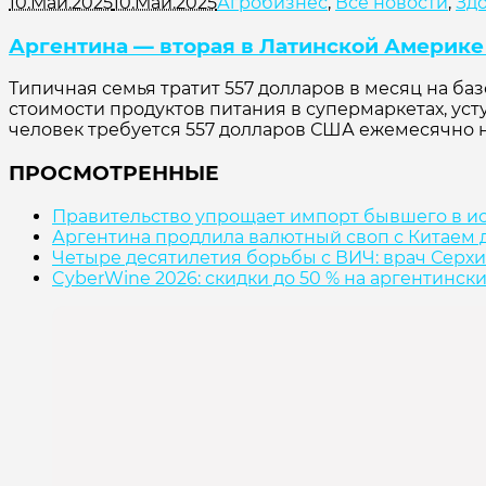
10.Май.2025
10.Май.2025
Агробизнес
,
Все новости
,
Здо
Аргентина — вторая в Латинской Америке
Типичная семья тратит 557 долларов в месяц на б
стоимости продуктов питания в супермаркетах, уст
человек требуется 557 долларов США ежемесячно на
ПРОСМОТРЕННЫЕ
Правительство упрощает импорт бывшего в и
Аргентина продлила валютный своп с Китаем д
Четыре десятилетия борьбы с ВИЧ: врач Серхи
CyberWine 2026: скидки до 50 % на аргентинск