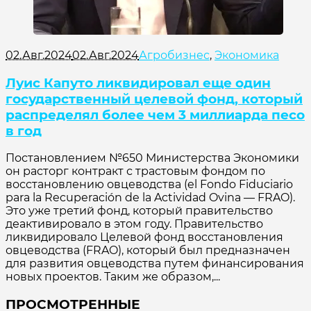
02.Авг.2024
02.Авг.2024
Агробизнес
,
Экономика
Луис Капуто ликвидировал еще один
государственный целевой фонд, который
распределял более чем 3 миллиарда песо
в год
Постановлением №650 Министерства Экономики
он расторг контракт с трастовым фондом по
восстановлению овцеводства (el Fondo Fiduciario
para la Recuperación de la Actividad Ovina — FRAO).
Это уже третий фонд, который правительство
деактивировало в этом году. Правительство
ликвидировало Целевой фонд восстановления
овцеводства (FRAO), который был предназначен
для развития овцеводства путем финансирования
новых проектов. Таким же образом,...
ПРОСМОТРЕННЫЕ