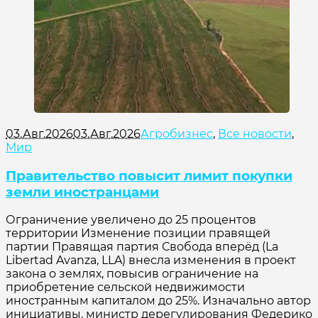
03.Авг.2026
03.Авг.2026
Агробизнес
,
Все новости
,
Мир
Правительство повысит лимит покупки
земли иностранцами
Ограничение увеличено до 25 процентов
территории Изменение позиции правящей
партии Правящая партия Свобода вперёд (La
Libertad Avanza, LLA) внесла изменения в проект
закона о землях, повысив ограничение на
приобретение сельской недвижимости
иностранным капиталом до 25%. Изначально автор
инициативы, министр дерегулирования Федерико