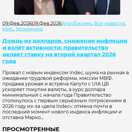
09.Фев.2026
09.Фев.2026
Агробизнес
,
Все новости
,
Мир
,
Экономика
Дождь из долларов, снижение инфляции
и взлёт активности: правительство
делает ставку на второй квартал 2026
года
Провал с новым индексом Indec, шума на рынках в
ожидании трудовой реформы, миссии МВФ,
продажа урожая и встреча Капуто с UIA ЦБ
ускоряет покупки валюты, а курс доллара
минимальный с начала года Правительство
столкнулось с первым серьёзным потрясением в
2026 году из-за «дела Indec»: отмена почти в
последний момент нового индекса инфляции и
отставка Марко...
ПРОСМОТРЕННЫЕ