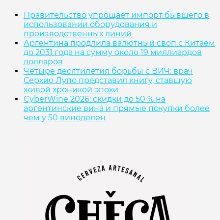
Правительство упрощает импорт бывшего в
использовании оборудования и
производственных линий
Аргентина продлила валютный своп с Китаем
до 2031 года на сумму около 19 миллиардов
долларов
Четыре десятилетия борьбы с ВИЧ: врач
Серхио Лупо представил книгу, ставшую
живой хроникой эпохи
CyberWine 2026: скидки до 50 % на
аргентинские вина и прямые покупки более
чем у 50 виноделен