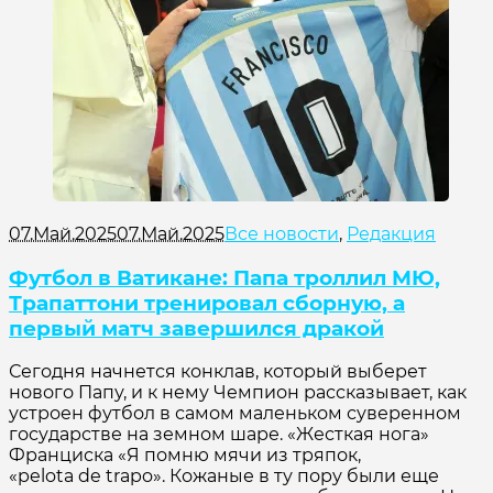
07.Май.2025
07.Май.2025
Все новости
,
Редакция
Футбол в Ватикане: Папа троллил МЮ,
Трапаттони тренировал сборную, а
первый матч завершился дракой
Сегодня начнется конклав, который выберет
нового Папу, и к нему Чемпион рассказывает, как
устроен футбол в самом маленьком суверенном
государстве на земном шаре. «Жесткая нога»
Франциска «Я помню мячи из тряпок,
«pelota de trapo». Кожаные в ту пору были еще