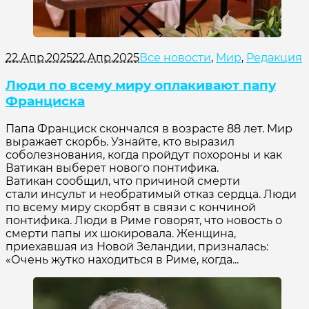
22.Апр.2025
22.Апр.2025
Все новости
,
Мир
,
Редакция
Люди по всему миру оплакивают папу
Франциска
Папа Франциск скончался в возрасте 88 лет. Мир
выражает скорбь. Узнайте, кто выразил
соболезнования, когда пройдут похороны и как
Ватикан выберет нового понтифика.
Ватикан сообщил, что причиной смерти
стали инсульт и необратимый отказ сердца. Люди
по всему миру скорбят в связи с кончиной
понтифика. Люди в Риме говорят, что новость о
смерти папы их шокировала. Женщина,
приехавшая из Новой Зеландии, призналась:
«Очень жутко находиться в Риме, когда...