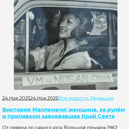
24.Ноя.2025
24.Ноя.2025
Все новости
,
Редакция
Виктория Маллемачи: женщина, за рулём
и прилавком завоевавшая Край Света
От севера до самого юга: большой прыжок 1962