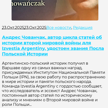
23.Окт.2025
23.Окт.2025
Все новости
,
Редакция
Андрес Чованчак, автор цикла статей об
истории второй мировой войны для
Izvestia Argentiny, удостоен звания Посла
Польской Истории
Аргентинско-польский историк получил в
Варшаве одну из самых важных наград,
присуждаемых Институтом Национальной Памяти
Польши (IPN), за свою работу по распространению
в мире истории и памяти польского народа.
Команда Izvestia Argentiny с гордостью сообщает,
что исследователь и эссеист Андрес Чованчак,
постоянный автор статей по историческому
анализу и мнениям о Второй мировой войне и
роли Польши...