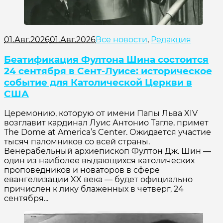
01.Авг.2026
01.Авг.2026
Все новости
,
Редакция
Беатификация Фултона Шина состоится
24 сентября в Сент-Луисе: историческое
событие для Католической Церкви в
США
Церемонию, которую от имени Папы Льва XIV
возглавит кардинал Луис Антонио Тагле, примет
The Dome at America’s Center. Ожидается участие
тысяч паломников со всей страны.
Венерабельный архиепископ Фултон Дж. Шин —
один из наиболее выдающихся католических
проповедников и новаторов в сфере
евангелизации XX века — будет официально
причислен к лику блаженных в четверг, 24
сентября...