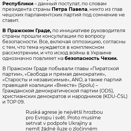
Республики
– данный постулат, по словам
президента страны
Петра Павела
, никто из глав
чешских парламентских партий под сомнение не
ставит.
В Пражском Граде,
по инициативе руководителя
страны прошли консультации по вопросу
безопасности. Все, включая оппозицию, согласны
с тем, что тема нуждается в комплексном
рассмотрении, и что исход войны в Украине
однозначно повлияет на
безопасность Чехии.
В Пражском Граде побывали главы «Пиратской
партии», «Свобода и прямая демократия»,
«Старосты и независимые», ANO, а также партий
правящей коалиции «Вместе» (Spolu) –
Гражданской демократической партии (ODS),
христианских демократов и народников (KDU-ČSL)
и TOP 09.
Ruská agrese je největší hrozbou
pro Evropu i svět. Proto musíme
setrvat v podpoře Ukrajiny a
nemít žádné iluze o zločinném