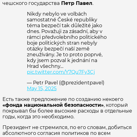
чешского государства
Петр Павел
.
Nikdy nebylo ve volbách
samostatné České republiky
téma bezpečí tak důležité jako
dnes. Považuji za zásadní, aby v
rámci předvolebního politického
boje politických stran nebyly
otázky bezpečí naší země
zneužívány. Je to proto poprvé,
kdy jsem pozval k jednání na
Hrad všechny…
pic.twitter.com/Y7Qu7Fy3Cj
— Petr Pavel (@prezidentpavel)
May 15, 2025
Есть также предложение по созданию некоего
«фонда национальной безопасности»
, который
покрывал бы более высокие расходы в отдельные
годы, когда это необходимо.
Президент не стремился, по его словам, добиться
абсолютного согласия политиков по всем