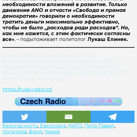
необходимости вложений в развитие. Только
движение ANO и отчасти «Свобода и прямая
демократия» говорили о необходимости
тратить деньги максимально эффективно,
чтобы не было „расходов ради расходов“. Но,
как мне кажется, с этим фактически согласны
все»
, – подытоживает политолог
Лукаш Елинек.
#Чехия #ПетрПавел #Безопасность
#ФондНациональнойБезопасности #НАТО
#Евросоюз #Политика #Chequia #PetrPavel
#Seguridad #FondoDeSeguridadNacional #OTAN
#UniónEuropea #Política
https://ruski.radio.cz/
безопасность
,
Евросоюз
,
НАТО
,
Петр Павел
,
политика
,
фонд
,
Чехия