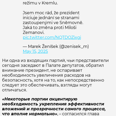
režimu v Kremlu.
Jsem moc rád, že prezident
iniciuje jednání se stranami
zastoupenými ve Sněmovně.
Jaká to změna proti Miloši
Zemanovi.
pic.twitter.com/NQTDOZixgj
— Marek Ženíšek (@zenisek_m)
May 15, 2025
Ни одна из входящих партий, чьи представители
сегодня заседают в Палате депутатов, обратил
внимание президент, не оспаривает
необходимость увеличения расходов на
безопасность, хотя на то, как непосредственно
следует это обеспечивать, взгляды могут
отличаться.
«Некоторые партии акцентирую
необходимость укрепления эффективности
вложений и прозрачности самого процесса,
что вполне нормально»
, – согласился глава