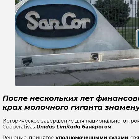
После нескольких лет финансов
крах молочного гиганта знамен
Историческое завершение для национального про
Cooperativas
Unidas Limitada
банкротом
.
Решение, принятое
уполномоченными судами
, с