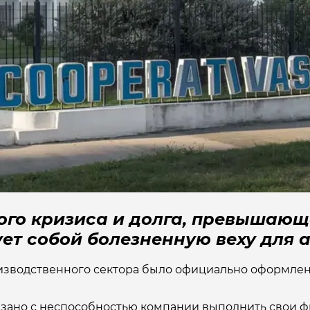
ого кризиса и долга, превышающ
ует собой болезненную веху для
изводственного сектора было официально оформле
вязано с неспособностью компании выполнить свои 