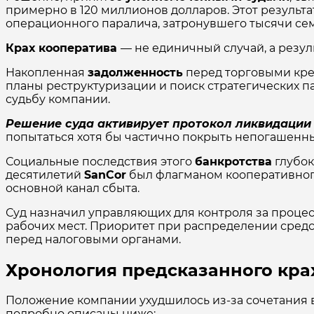
примерно в 120 миллионов долларов. Этот результ
операционного паралича, затронувшего тысячи се
Крах кооператива
— не единичный случай, а резул
Накопленная
задолженность
перед торговыми кре
планы реструктуризации и поиск стратегических п
судьбу компании.
Решение суда активирует протокол ликвидации
попытаться хотя бы частично покрыть непогашенны
Социальные последствия этого
банкротства
глубок
десятилетий
SanCor
был флагманом кооперативного
основной канал сбыта.
Суд назначил управляющих для контроля за процес
рабочих мест. Приоритет при распределении средс
перед налоговыми органами.
Хронология предсказанного кра
Положение компании ухудшилось из-за сочетания 
подробно описаны ниже: