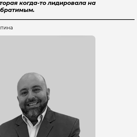
торая когда-то лидировала на
обратимым.
нтина