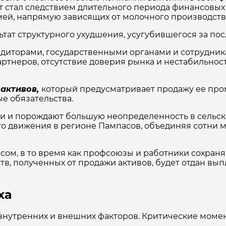
ат стал следствием длительного периода финансовых
мей, напрямую зависящих от молочного производст
ьтат структурного ухудшения, усугубившегося за по
диторами, государственными органами и сотрудник
артнеров, отсутствие доверия рынка и нестабильнос
 активов,
который предусматривает продажу ее про
е обязательства.
и и порождают большую неопределенность в сельск
 движения в регионе Пампасов, объединяя сотни м
сом, в то время как профсоюзы и работники сохра
тв, полученных от продажи активов, будет отдан в
ха
внутренних и внешних факторов. Критические моме