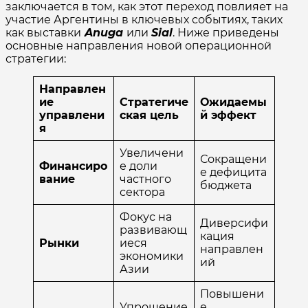
заключается в том, как этот переход повлияет на
участие Аргентины в ключевых событиях, таких
как выставки
Anuga
или
Sial
. Ниже приведены
основные направления новой операционной
стратегии:
Направлен
ие
Стратегиче
Ожидаемы
управлени
ская цель
й эффект
я
Увеличени
Сокращени
Финансиро
е доли
е дефицита
вание
частного
бюджета
сектора
Фокус на
Диверсифи
развивающ
кация
Рынки
иеся
направлен
экономики
ий
Азии
Повышени
Упрощение
е