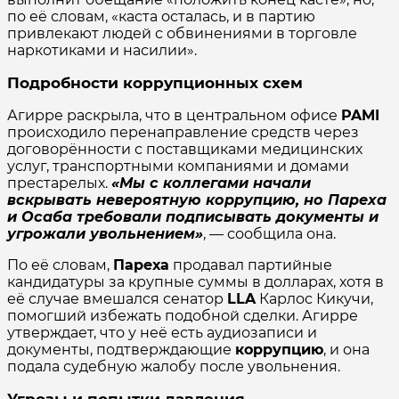
по её словам, «каста осталась, и в партию
привлекают людей с обвинениями в торговле
наркотиками и насилии».
Подробности коррупционных схем
Агирре раскрыла, что в центральном офисе
PAMI
происходило перенаправление средств через
договорённости с поставщиками медицинских
услуг, транспортными компаниями и домами
престарелых.
«Мы с коллегами начали
вскрывать невероятную коррупцию, но Пареха
и Осаба требовали подписывать документы и
угрожали увольнением»
, — сообщила она.
По её словам,
Пареха
продавал партийные
кандидатуры за крупные суммы в долларах, хотя в
её случае вмешался сенатор
LLA
Карлос Кикучи,
помогший избежать подобной сделки. Агирре
утверждает, что у неё есть аудиозаписи и
документы, подтверждающие
коррупцию
, и она
подала судебную жалобу после увольнения.