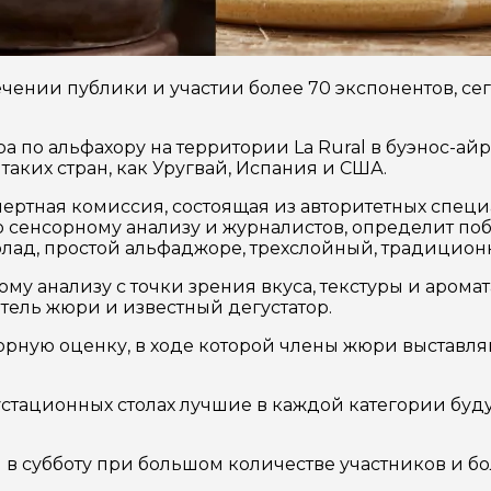
чении публики и участии более 70 экспонентов, се
а по альфахору на территории La Rural в буэнос-ай
аких стран, как Уругвай, Испания и США.
ертная комиссия, состоящая из авторитетных специ
 сенсорному анализу и журналистов, определит поб
олад, простой альфаджоре, трехслойный, традиционн
му анализу с точки зрения вкуса, текстуры и арома
атель жюри и известный дегустатор.
рную оценку, в ходе которой члены жюри выставля
устационных столах лучшие в каждой категории буд
в субботу при большом количестве участников и бо