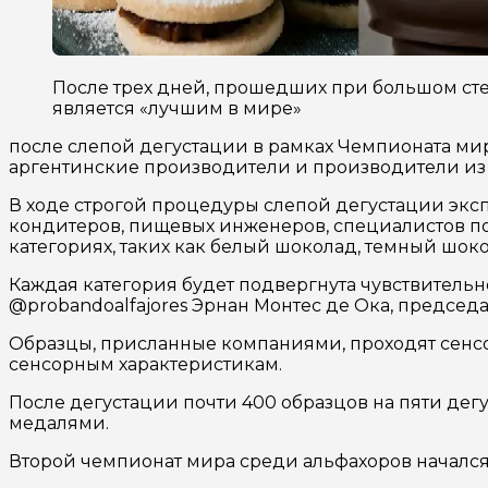
После трех дней, прошедших при большом сте
является «лучшим в мире»
после слепой дегустации в рамках Чемпионата мир
аргентинские производители и производители из т
В ходе строгой процедуры слепой дегустации эксп
кондитеров, пищевых инженеров, специалистов по
категориях, таких как белый шоколад, темный шок
Каждая категория будет подвергнута чувствительно
@probandoalfajores Эрнан Монтес де Ока, председ
Образцы, присланные компаниями, проходят сенсо
сенсорным характеристикам.
После дегустации почти 400 образцов на пяти дег
медалями.
Второй чемпионат мира среди альфахоров начался 