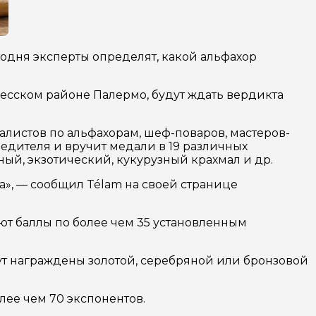
годня эксперты определят, какой альфахор
ресском районе Палермо, будут ждать вердикта
алистов по альфахорам, шеф-поваров, мастеров-
едителя и вручит медали в 19 различных
ый, экзотический, кукурузный крахмал и др.
та», — сообщил Télam на своей странице
ют баллы по более чем 35 установленным
ут награждены золотой, серебряной или бронзовой
лее чем 70 экспонентов.