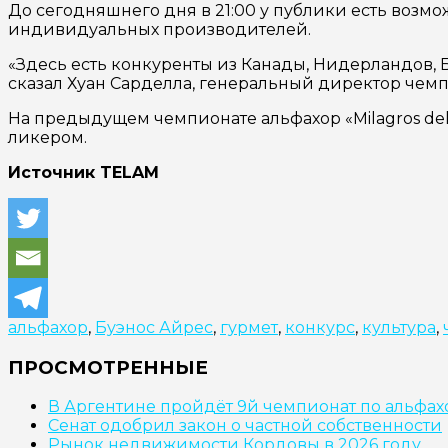
До сегодняшнего дня в 21:00 у публики есть возмо
индивидуальных производителей.
«Здесь есть конкуренты из Канады, Нидерландов,
сказал Хуан Сарделла, генеральный директор чемп
На предыдущем чемпионате альфахор «Milagros del
ликером.
Источник TELAM
альфахор
,
Буэнос Айрес
,
гурмет
,
конкурс
,
культура
,
ПРОСМОТРЕННЫЕ
В Аргентине пройдёт 9й чемпионат по альфа
Сенат одобрил закон о частной собственности
Рынок недвижимости Кордовы в 2026 году