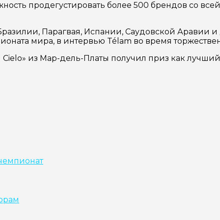
жность продегустировать более 500 брендов со всей 
 Бразилии, Парагвая, Испании, Саудовской Аравии 
ионата мира, в интервью Télam во время торжестве
 Cielo» из Мар-дель-Платы получил приз как лучший
чемпионат
хорам