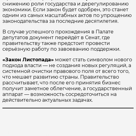
снижению роли государства и дерегулированию
экономики. Если закон будет одобрен, это станет
одним из самых масштабных актов по упрощению
законодательства за последние десятилетия.
В случае успешного прохождения в Палате
депутатов документ перейдёт в Сенат, где
правительству также предстоит провести
серьёзную работу по завоеванию поддержки.
«Закон Листопада»
может стать символом нового
подхода власти — не создания новых регуляций, а
системной очистки правового поля от всего того,
что мешает развитию страны. Правительство
рассчитывает, что после его принятия бизнес
получит заметное облегчение, а государственный
аппарат — возможность сосредоточиться на
действительно актуальных задачах.
LeyHojarasca #ЗаконЛистопад #Дерегулирование
#ХавьерМилей #ОтменаНорм
#РеформыАргентины #LaLibertadAvanza
#ЧисткаЗаконодательства #ЭкономикаАргентины