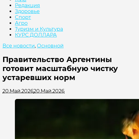
Редакция
Здоровье
Cпорт
Агро
Туризм и Культура
КУРС ДОЛЛАРА
Все новости
,
Основной
Правительство Аргентины
готовит масштабную чистку
устаревших норм
20.Май.2026
20.Май.2026