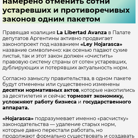
намерено отменить сотни
устаревших и противоречивых
законов одним пакетом
Правящая коалиция
La Libertad Avanza
в Палате
депутатов Аргентины активно продвигает
законопроект под названием
«Ley Hojarasca»
название символично: как осенью падают сухие
листья, так и этот закон должен «очистить»
правовую систему страны от сотен устаревших,
дублирующих и потерявших актуальность норм.
Согласно замыслу правительства, в одном пакете
будут отменены или существенно изменены
десятки нормативных актов
, которые накопились
за десятилетия и сейчас
тормозят экономику,
усложняют работу бизнеса
и
государственного
аппарата.
«Hojarasca»
подразумевает именно «расчистку»
законодательства — удаление старых норм,
которые давно перестали работать, но
продолжают формально существовать и создавать