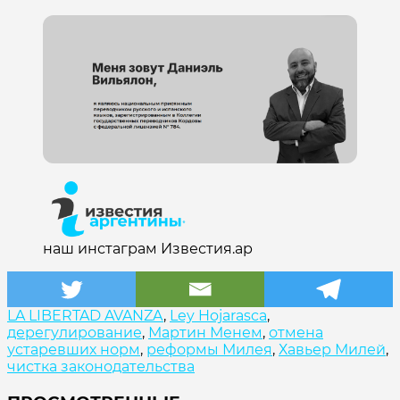
наш инстаграм Известия.ар
LA LIBERTAD AVANZA
,
Ley Hojarasca
,
дерегулирование
,
Мартин Менем
,
отмена
устаревших норм
,
реформы Милея
,
Хавьер Милей
,
чистка законодательства