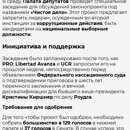
В среду,
Палата депутатов
проведет специальное
заседание для обсуждения законопроекта под
названием
«Чистое дело»
. Этот проект предлагает
запретить лидерам, осужденным во второй
инстанции за
коррупционные действия
, быть
кандидатами на
национальные выборные
должности
.
Инициатива и поддержка
Заседание было запланировано после того, как
PRO
,
Libertad Avanza
и
UCR
запросили его на
прошлой неделе, непосредственно перед
объявлением
Федерального кассационного суда
о подтверждении приговора в шесть лет
тюремного заключения и вечной
дисквалификации для бывшего вице-президента
Кристины Киршнер
по делу
Роудса
.
Требования для одобрения
Для того чтобы проект был одобрен, необходимо
собрать
большинство в 129 голосов
в нижней
палате и
37 голосов
в Сенате. В случае успеха, это