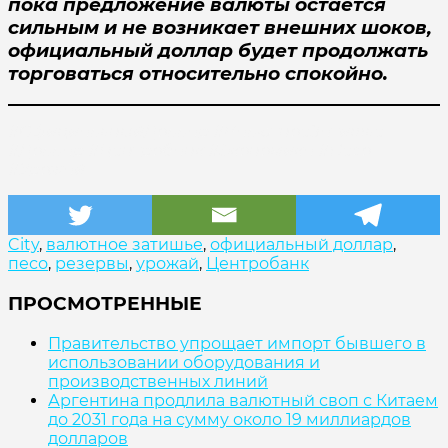
пока предложение валюты остаётся
сильным и не возникает внешних шоков,
официальный доллар будет продолжать
торговаться относительно спокойно.
#ОфициальныйДоллар #ВалютноеЗатишье
#Доллар #Центробанк #Экономика #Песо
#Урожай
City
,
валютное затишье
,
официальный доллар
,
песо
,
резервы
,
урожай
,
Центробанк
ПРОСМОТРЕННЫЕ
Правительство упрощает импорт бывшего в
использовании оборудования и
производственных линий
Аргентина продлила валютный своп с Китаем
до 2031 года на сумму около 19 миллиардов
долларов