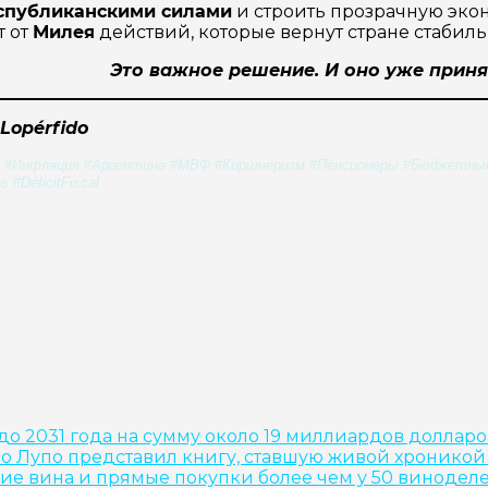
спубликанскими силами
и строить прозрачную экон
т от
Милея
действий, которые вернут стране стабиль
Это важное решение. И оно уже приня
 Lopérfido
Инфляция #Аргентина #МВФ #Киршнеризм #Пенсионеры #БюджетныйДеф
 #DéficitFiscal
до 2031 года на сумму около 19 миллиардов долларо
ио Лупо представил книгу, ставшую живой хроникой
кие вина и прямые покупки более чем у 50 винодел