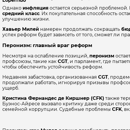
Lopérfido
Однако
инфляция
остается серьезной проблемой.
средний класс
. Их покупательная способность оста
улучшению жизни.
Хавьер Милей
намерен продолжать сокращать
бю
успех реформ будет зависеть от того, сможет ли п
Перонизм: главный враг реформ
Несмотря на ослабление позиций,
перонизм
остае
профсоюзы, такие как
CGT
, и парламент, где пыта
чтобы обеспечить устойчивость реформ.
Недавняя забастовка, организованная
CGT
, проде
продолжали работать, игнорируя призывы профсою
ущерб.
Кристина Фернандес де Киршнер (CFK)
также тер
Буэнос-Айресе вызвало критику даже среди стор
семейной коррупции. Судебные проблемы
CFK
, в