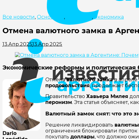
Все новости
,
Основной
,
Политика
,
Экономика
Отмена валютного замка в Арге
13.Апр.2025
13.Апр.2025
Экономические реформы
и политическая 
Отмена
валютного замка
в апреле 
продовольствия
, продолжает бесп
Правительство
Хавьера Милея
дол
перонизм
. Эта статья объясняет, ка
Валютный замок снят: что это 
Решение ликвидировать
валютны
ограничения блокировали приток
Dario
покупать
доллары
, что должно ож