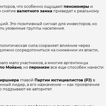
секторов, что особенно ощущают
пенсионеры
и
то снятие
валютного замка
приведет к реальному
ций. Это позитивный сигнал для инвесторов, но
ть уязвимые группы населения.
политическая сила сохраняет влияние через
 должно сосредоточиться на снижении их власти,
рало мало участников, а многие аргентинцы
ло Мойано
, но
перонизм
все еще способен нанести
Киршнера
главой
Партии юстициалистов (PJ)
в
нный лидер, а его назначение — как проявление
о подрывают ее авторитет.