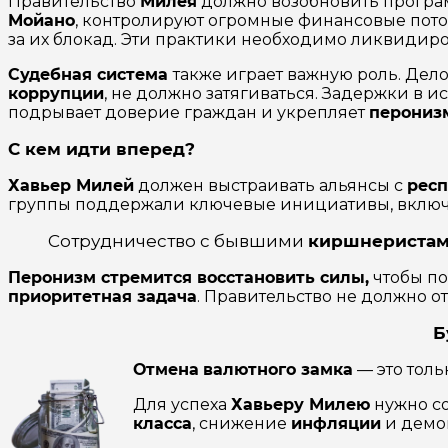
Правительство
Милея
должно возобновить прогр
Мойано
, контролируют огромные финансовые пото
за их блокад. Эти практики необходимо ликвидиро
Судебная система
также играет важную роль. Дел
коррупции
, не должно затягиваться. Задержки в 
подрывает доверие граждан и укрепляет
перониз
С кем идти вперед?
Хавьер Милей
должен выстраивать альянсы с
рес
группы поддержали ключевые инициативы, включ
Сотрудничество с бывшими
киршнериста
Перонизм стремится восстановить силы,
чтобы по
приоритетная задача
. Правительство не должно о
Б
Отмена
валютного замка
— это толь
Для успеха
Хавьеру Милею
нужно с
класса
, снижение
инфляции
и демо