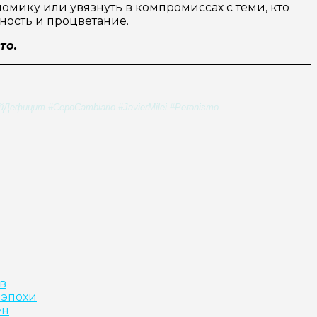
омику или увязнуть в компромиссах с теми, кто
ность и процветание.
то.
ицит #CepoCambiario #JavierMilei #Peronismo
в
 эпохи
ен