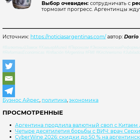
Выбор очевиден:
сотрудничать с
ре
тормозит прогресс. Аргентинцы жду
Источник:
https://noticiasargentinas.com/
автор:
Dario
#ВалютныйЗамок #ХавьерМилей #Перонизм #ЭкономическиеРеформы #
#ReformasEconómicas #Inflación #Argentina #FMI #Kirchnerismo #Jubilados
Буэнос Айрес
,
политика
,
экономика
ПРОСМОТРЕННЫЕ
Аргентина продлила валютный своп с Китаем 
Четыре десятилетия борьбы с ВИЧ: врач Серх
CyberWine 2026: скидки до 50 % на аргентинс