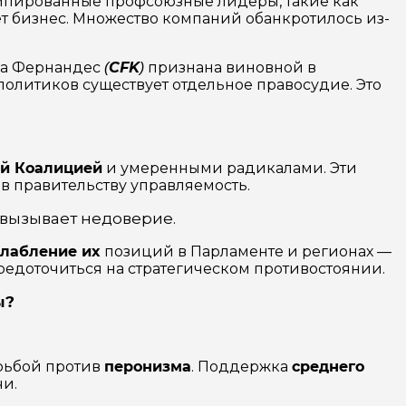
румпированные профсоюзные лидеры, такие как
ет бизнес. Множество компаний обанкротилось из-
на Фернандес
CFK
признана виновной в
(
)
 политиков существует отдельное правосудие. Это
й Коалицией
и умеренными радикалами. Эти
ив правительству управляемость.
 вызывает недоверие.
слабление их
позиций в Парламенте и регионах —
редоточиться на стратегическом противостоянии.
ы?
рьбой против
перонизма
. Поддержка
среднего
и.