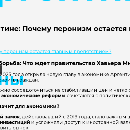
нтине: Почему перонизм остается
борьба: Что ждет правительство
Хавьера М
2025 года открыла новую главу в экономике Аргент
окоить граждан.
жно сосредоточиться на стабилизации цен и четко 
к
экономические реформы
сочетаются с политическ
значит для экономики?
й замок
, действовавший с 2019 года, стало важным
инвестиций
и усложняли доступ к иностранной вал
ивить рынок.