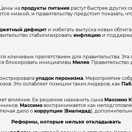
 Цены на
продукты питания
растут быстрее других 
ется низкой, и правительству предстоит показать, ч
джетный дефицит
и избегать выпуска новых облига
равительство стабилизировать
инфляцию
и поддержа
тся ключевым препятствием для правительства. Эта 
ется блокировать инициативы
Милея
. Правительство
монстрировала
упадок
перонизма
. Мероприятие соб
зов. Это ослабляет позиции таких лидеров, как
Паб
яет влияние. Ее решение назначить сына
Массимо 
онников.
Массимо
воспринимается как неподготовле
ключая дело о
коррупции
(
Виалидад
), дополнительн
Реформы, которые нельзя откладывать