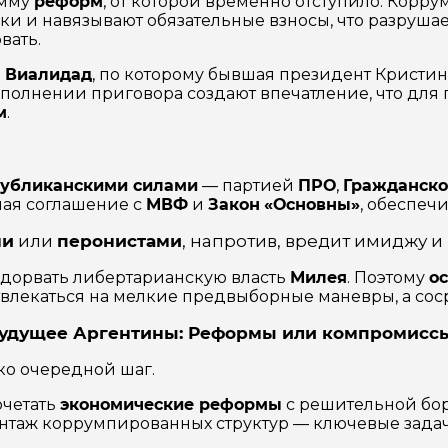
амму
реформ
, от которой временно отступило. Кор
ки и навязывают обязательные взносы, что разруша
вать.
о
Виалидад
, по которому бывшая президент Кристи
исполнении приговора создают впечатление, что для
м
.
публиканскими силами
— партией
ПРО
,
Гражданско
ая соглашение с
МВФ
и
Закон
«Основны»
, обеспеч
ми
или
перонистами
, напротив, вредит имиджу и
дорвать либертарианскую власть
Милея
. Поэтому
о
твлекаться на мелкие предвыборные маневры, а сос
удущее Аргентины: Реформы или компромисс
ко очередной шаг.
очетать
экономические реформы
с решительной бо
нтаж коррумпированных структур — ключевые задач