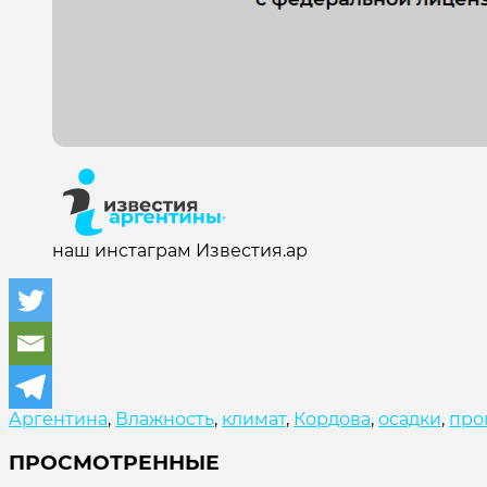
наш инстаграм Известия.ар
Аргентина
,
Влажность
,
климат
,
Кордова
,
осадки
,
про
ПРОСМОТРЕННЫЕ