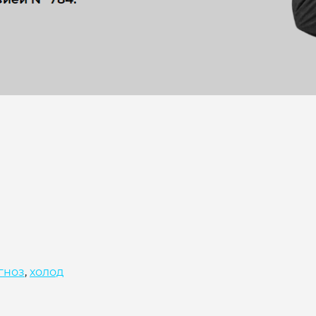
гноз
,
холод