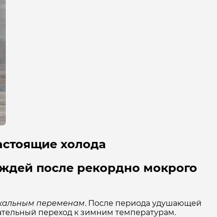
настоящие холода
ождей после рекордно мокрого
дикальным переменам
. После периода удушающей
чательный переход к зимним температурам.