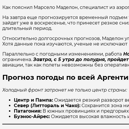
Как пояснил Марсело Маделон, специалист из аэро
На завтра еще прогнозируется временный подъем 
зайдет уже в воскресенье, что принесет резкое с
длительный период.
Относительно долгосрочных прогнозов, Маделон 
Хотя данные пока изучаются, ученые не исключаю
Параллельно с погодными изменениями, работа
На
ограничена.
Завтра, с 5 утра до полудня, пройд
авиации, так как полеты невозможны без оперативн
Прогноз погоды по всей Аргент
Холодный фронт затронет не только центр страны:
Центр и Пампа:
Ожидается резкий разворот ве
Север (Литтораль и Чако):
Сохранится зона ни
Патагония:
В южных провинциях и предгорьях 
Буэнос-Айрес:
Ожидается высокая влажность и