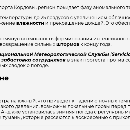
порта Кордовы, регион покидает фазу аномального т
температуры до 25 градусов с увеличением облачн
нижение
влажности
и прекращение дождей. Это обесп
упомянул возможность формирования интенсивног
т возвращение сильных
штормов
к концу года.
циональной Метеорологической Службы
(
Servici
ет забастовка сотрудников
в знак протеста против 
ых сводок о погоде.
ине
тра на южный, что приведет к падению ночных темп
зкого давления, возможны локальные грозы перед п
Анд уже установилась зимняя погода с регулярным
 туманы, которые рассеются к воскресенью с приход