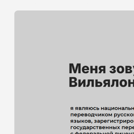
#Погода #Холод #Кордова #Прогноз #Осадки #Арг