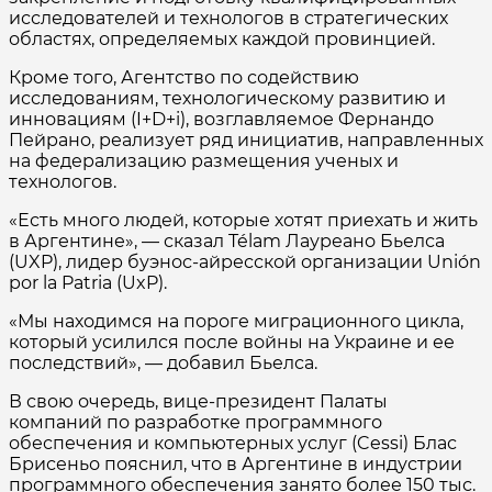
исследователей и технологов в стратегических
областях, определяемых каждой провинцией.
Кроме того, Агентство по содействию
исследованиям, технологическому развитию и
инновациям (I+D+i), возглавляемое Фернандо
Пейрано, реализует ряд инициатив, направленных
на федерализацию размещения ученых и
технологов.
«Есть много людей, которые хотят приехать и жить
в Аргентине», — сказал Télam Лауреано Бьелса
(UXP), лидер буэнос-айресской организации Unión
por la Patria (UxP).
«Мы находимся на пороге миграционного цикла,
который усилился после войны на Украине и ее
последствий», — добавил Бьелса.
В свою очередь, вице-президент Палаты
компаний по разработке программного
обеспечения и компьютерных услуг (Cessi) Блас
Брисеньо пояснил, что в Аргентине в индустрии
программного обеспечения занято более 150 тыс.