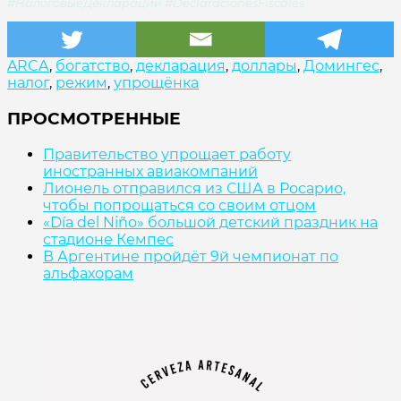
#НалоговыеДекларации #DeclaracionesFiscales
ARCA
,
богатство
,
декларация
,
доллары
,
Домингес
,
налог
,
режим
,
упрощёнка
ПРОСМОТРЕННЫЕ
Правительство упрощает работу
иностранных авиакомпаний
Лионель отправился из США в Росарио,
чтобы попрощаться со своим отцом
«Día del Niño» большой детский праздник на
стадионе Кемпес
В Аргентине пройдёт 9й чемпионат по
альфахорам