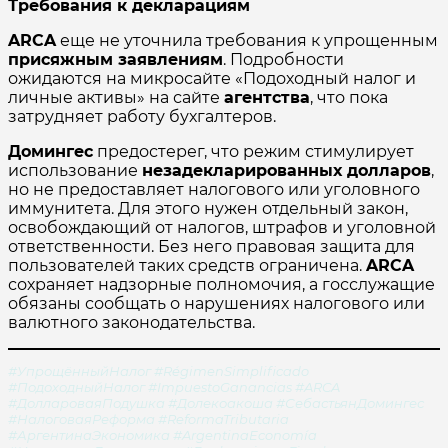
Требования к декларациям
ARCA
еще не уточнила требования к упрощенным
присяжным заявлениям
. Подробности
ожидаются на микросайте «Подоходный налог и
личные активы» на сайте
агентства
, что пока
затрудняет работу бухгалтеров.
Домингес
предостерег, что режим стимулирует
использование
незадекларированных долларов
,
но не предоставляет налогового или уголовного
иммунитета. Для этого нужен отдельный закон,
освобождающий от налогов, штрафов и уголовной
ответственности. Без него правовая защита для
пользователей таких средств ограничена.
ARCA
сохраняет надзорные полномочия, а госслужащие
обязаны сообщать о нарушениях налогового или
валютного законодательства.
#УпрощённыйНалог #RégimenSimplificado
#ПодоходныйНалог #ImpuestoGanancias #ARCA
#ДоллароваяПодушка #Долекоакоша #СебастьянДомингес
#НалоговаяРеформа #ReformaTributaria
#АргентинаЭкономика #ArgentinaEconomía