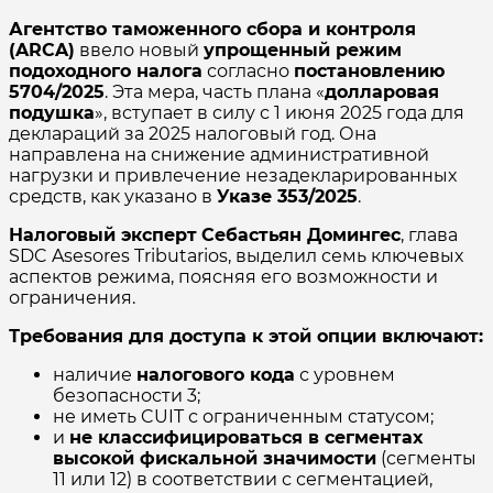
Агентство таможенного сбора и контроля
(ARCA)
ввело новый
упрощенный режим
подоходного налога
согласно
постановлению
5704/2025
. Эта мера, часть плана «
долларовая
подушка
», вступает в силу с 1 июня 2025 года для
деклараций за 2025 налоговый год. Она
направлена на снижение административной
нагрузки и привлечение незадекларированных
средств, как указано в
Указе 353/2025
.
Налоговый эксперт
Себастьян Домингес
, глава
SDC Asesores Tributarios, выделил семь ключевых
аспектов режима, поясняя его возможности и
ограничения.
Требования для доступа к этой опции включают:
наличие
налогового кода
с уровнем
безопасности 3;
не иметь CUIT с ограниченным статусом;
и
не классифицироваться в сегментах
высокой фискальной значимости
(сегменты
11 или 12) в соответствии с сегментацией,