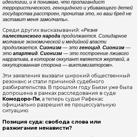
идеологии, и я понимаю, что пропагандист
террористического, геноцидного и убивающего детей
государства расстроен, прочитав это, но ваш бред не
заставит меня замолчать».
Среди других высказываний:
«Резня
палестинского народа
продолжается. Солидарное
молчание экономической и медийной власти
продолжается.
Сионизм
— это
геноцид
.
Сионизм
—
это
апартеид
.
Сионизм
— это построение лживого
нарратива, в котором оккупант является жертвой, а
оккупированная сторона — виктимизатором».
Эти заявления вызвали широкий общественный
резонанс и стали причиной судебного
разбирательства. В прошлом году Бьязи уже была
допрошена в рамках расследования в суде
Комодоро-Пи
, а теперь судья Рафекас
официально разрешил ее процессуальную
ситуацию.
Позиция суда: свобода слова или
разжигание ненависти?