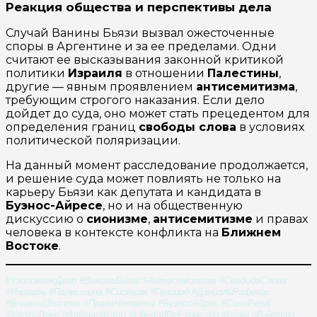
Реакция общества и перспективы дела
Случай Ванины Бьязи вызвал ожесточенные
споры в Аргентине и за ее пределами. Одни
считают ее высказывания законной критикой
политики
Израиля
в отношении
Палестины
,
другие — явным проявлением
антисемитизма
,
требующим строгого наказания. Если дело
дойдет до суда, оно может стать прецедентом для
определения границ
свободы слова
в условиях
политической поляризации.
На данный момент расследование продолжается,
и решение суда может повлиять не только на
карьеру Бьязи как депутата и кандидата в
Буэнос-Айресе
, но и на общественную
дискуссию о
сионизме
,
антисемитизме
и правах
человека в контексте конфликта на
Ближнем
Востоке
.
#УголовноеДело #ВанинаБьязи #Антисемитизм #СвободаСлова
#Израиль #Палестина #Сионизм #Геноцид #ДаниэльРафекас
#БлижнийВосток #ПраваЧеловека #БуэносАйрес #CasoPenal
#VaninaBiasi #Antisemitismo #LibertadDeExpresión #Israel #Palestina