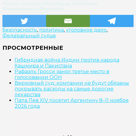
#Sionismo #Genocidio #DanielRafecas #MedioOriente
#DerechosHumanos #BuenosAires
безопасность
,
политика
,
уголовное дело
,
Федеральный судья
ПРОСМОТРЕННЫЕ
Гибридная война Индии против народа
Кашмира и Пакистана
Рафаэль Гросси занял третье место в
голосовании ООН
Верховный суд: компании не будут обязаны
покрывать расходы на самые дорогие
лекарства
Папа Лев XIV посетит Аргентину 8–11 ноября
2026 года