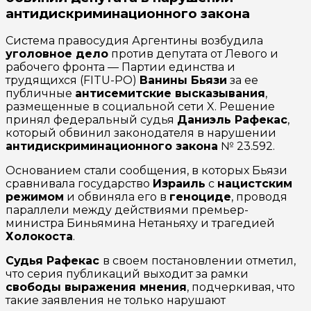
антидискриминационного закона
Система правосудия Аргентины возбудила
уголовное дело
против депутата от Левого и
рабочего фронта — Партии единства и
трудящихся (FITU-PO)
Ванины Бьязи
за ее
публичные
антисемитские высказывания
,
размещенные в социальной сети X. Решение
принял федеральный судья
Даниэль Рафекас
,
который обвинил законодателя в нарушении
антидискриминационного закона
№ 23.592.
Основанием стали сообщения, в которых Бьязи
сравнивала государство
Израиль
с
нацистским
режимом
и обвиняла его в
геноциде
, проводя
параллели между действиями премьер-
министра Биньямина Нетаньяху и трагедией
Холокоста
.
Судья Рафекас
в своем постановлении отметил,
что серия публикаций выходит за рамки
свободы выражения мнения
, подчеркивая, что
такие заявления не только нарушают