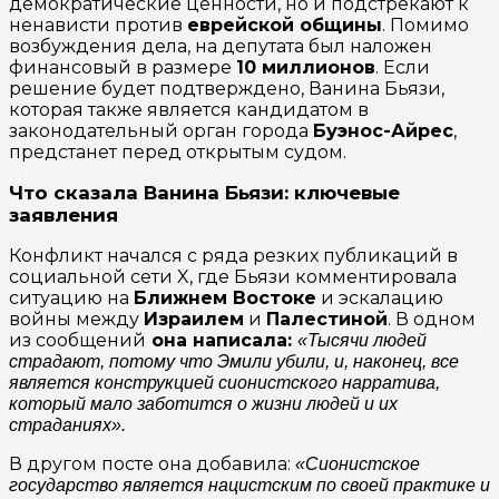
демократические ценности, но и подстрекают к
ненависти против
еврейской общины
. Помимо
возбуждения дела, на депутата был наложен
финансовый в размере
10 миллионов
. Если
решение будет подтверждено, Ванина Бьязи,
которая также является кандидатом в
законодательный орган города
Буэнос-Айрес
,
предстанет перед открытым судом.
Что сказала Ванина Бьязи: ключевые
заявления
Конфликт начался с ряда резких публикаций в
социальной сети X, где Бьязи комментировала
ситуацию на
Ближнем Востоке
и эскалацию
войны между
Израилем
и
Палестиной
. В одном
из сообщений
она написала:
«Тысячи людей
страдают, потому что Эмили убили, и, наконец, все
является конструкцией сионистского нарратива,
который мало заботится о жизни людей и их
страданиях».
В другом посте она добавила:
«Сионистское
государство является нацистским по своей практике и