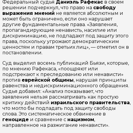
Федеральный судья
Даниэль Рафекас
в своем
решении подчеркнул, что право на
свободу
выражения мнений
не является абсолютным и
может быть ограничено, если оно нарушает
другие фундаментальные права. «Заявления,
пропагандирующие ненависть, насилие или
дискриминацию, не подпадают под защиту этого
права, поскольку угрожают демократическим
ценностям и правам третьих лиц», — отметил он в
постановлении.
Суд выделил восемь публикаций Бьязи, которые,
по мнению Рафекаса, «поощряют или
подстрекают к преследованию или ненависти»
против
еврейской общины
, нарушая принципы
равенства и недискриминационного обращения.
Судья добавил: «Анализ показывает, что
заявления нельзя рассматривать как простую
критику действий
израильского правительства
,
что могло бы подпадать под защиту свободы
слова. Это систематическое обвинение в
геноциде
и сравнение с
нацизмом
,
направленное на разжигание ненависти».