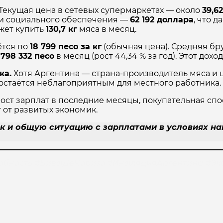
 Текущая цена в сетевых супермаркетах — около
39,6
и социального обеспечения —
62 192 доллара
, что 
ожет купить
130,7 кг
мяса в месяц.
ётся по
18 799 песо за кг
(обычная цена). Средняя бру
 798 332 песо
в месяц (рост 44,34 % за год). Этот дох
ка.
Хотя Аргентина — страна-производитель мяса и ц
 остаётся неблагоприятным для местного работника.
рост зарплат в последние месяцы, покупательная сп
от развитых экономик.
ак и общую ситуацию с зарплатами в условиях н
собность #БивфДеЧоризо #ИнфляцияАргентина #