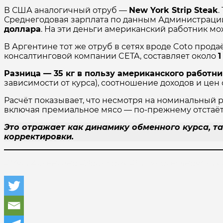
В США аналогичный отруб —
New York Strip Steak
.
Среднегодовая зарплата по данным Администраци
доллара
. На эти деньги американский работник м
В Аргентине тот же отруб в сетях вроде Coto прода
консалтинговой компании CETA, составляет около
1
Разница — 35 кг в пользу американского работни
зависимости от курса), соотношение доходов и цен
Расчёт показывает, что несмотря на номинальный 
включая премиальное мясо — по-прежнему отстаёт 
Это отражает как динамику обменного курса, т
корректировки.
#МясоАргентина #Зарплаты #ПокупательнаяСпо