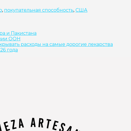
о
,
покупательная способность
,
США
ра и Пакистана
ании ООН
крывать расходы на самые дорогие лекарства
26 года