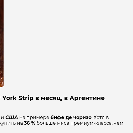
York Strip в месяц, в Аргентине
й
и
США
на примере
бифе де чоризо
. Хотя в
купить на
36 %
больше мяса премиум-класса, чем