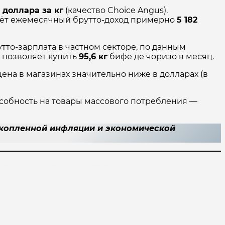
2 доллара за кг
(качество Choice Angus).
даёт ежемесячный брутто-доход примерно
5 182
тто-зарплата в частном секторе, по данным
од позволяет купить
95,6 кг
бифе де чоризо в месяц.
ена в магазинах значительно ниже в долларах (в
особность на товары массового потребления —
акопленной инфляции и экономической
ЭкономикаМилея #СравнениеСША