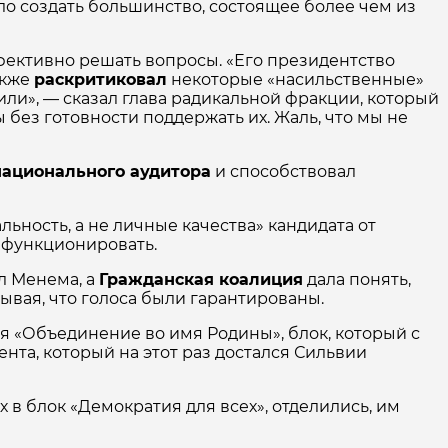
ло создать большинство, состоящее более чем из
ективно решать вопросы. «Его президентство
акже
раскритиковал
некоторые «насильственные»
оили», — сказал глава радикальной фракции, который
 без готовности поддержать их. Жаль, что мы не
национального аудитора
и способствовал
альность, а не личные качества» кандидата от
и функционировать.
л Менема, а
Гражданская коалиция
дала понять,
тывая, что голоса были гарантированы.
яя «Объединение во имя Родины», блок, который с
та, который на этот раз достался Сильвии
их в блок «Демократия для всех», отделились, им