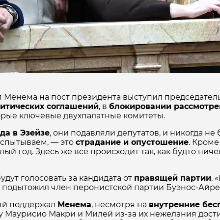
Менема на пост президента выступил председатель
итических соглашений
, в
блокировании рассмотре
торые ключевые двухпалатные комитеты.
да в Эзейзе
, они подавляли депутатов, и никогда н
испытываем, — это
страдание и опустошение
. Кроме
ый год. Здесь же все происходит так, как будто нич
удут голосовать за кандидата от
правящей партии
. 
— подытожил член перонистской партии Буэнос-Айре
ый поддержал
Менема
, несмотря на
внутренние бес
 Маурисио Макри и Милей из-за их нежелания дост