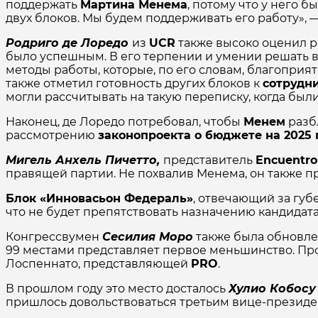
поддержать
Мартина Менема
, потому что у него 
двух блоков. Мы будем поддерживать его работу», 
Родриго де Лоредо
из
UCR
также высоко оценил р
было успешным. В его терпении и умении решать во
методы работы, которые, по его словам, благоприя
также отметил готовность других блоков к
сотрудн
могли рассчитывать на такую переписку, когда был
Наконец, де Лоредо потребовал, чтобы
Менем
разб
рассмотрению
законопроекта о бюджете на 2025 
Мигель Анхель Пичетто,
представитель
Encuentro
правящей партии. Не похвалив Менема, он также пр
Блок «Инновасьон Федераль»
, отвечающий за гу
что не будет препятствовать назначению кандидата
Конгрессвумен
Сесилия Моро
также была обновле
99 местами представляет первое меньшинство. Про
Лоспеннато, представляющей
PRO
.
В прошлом году это место досталось
Хулио Кобосу
пришлось довольствоваться третьим вице-президе