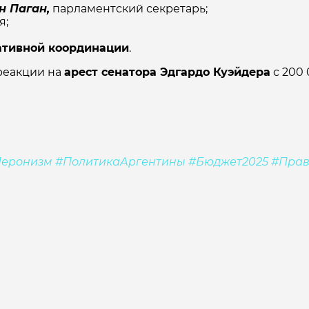
н Паган,
парламентский секретарь;
я;
ативной координации
.
реакции на
арест сенатора Эдгардо Куэйдера
с 200 
еронизм #ПолитикаАргентины #Бюджет2025 #Пра