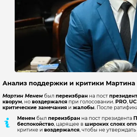
Анализ поддержки и критики Мартина 
Мартин Менем
был
переизбран
на пост
президент
кворум
, но
воздержался
при голосовании.
PRO
,
UC
критические замечания
и
жалобы
. После ратифи
Менем
был
переизбран
на пост президента
П
беспокойство
, царящее в
широких слоях оп
критике и
воздержался
, чтобы не утверждать