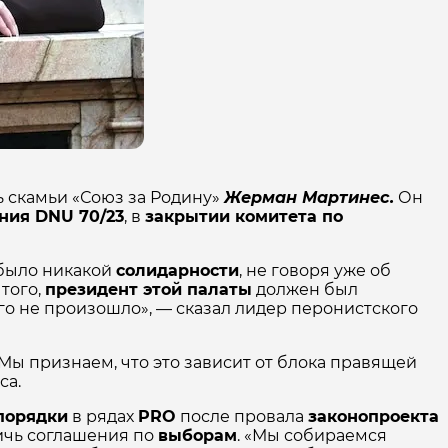
 скамьи «Союз за Родину»
Жерман Мартинес.
Он
ния DNU 70/23
, в
закрытии комитета по
е было никакой
солидарности
, не говоря уже об
 того,
президент этой палаты
должен был
его не произошло», — сказал лидер перонистского
«Мы признаем, что это зависит от блока правящей
са.
порядки
в рядах
PRO
после провала
законопроекта
ичь соглашения по
выборам
. «Мы собираемся