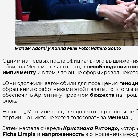
Manuel Adorni y Karina Milei Foto: Ramiro Souto
Одним из первых после официального выдвижения 
обвинил Менема, в частности, в
несоблюдении пол
импичменту
и в том, что он не сформировал неко
«Они одолжили автомобили для посещения
геноци
обращении с работниками этой палаты, то, что мы 
обеспечить Аргентину проектом
бюджета
на прошл
блока.
Наконец, Мартинес подтвердил, что перонисты не б
партии, но никто не хотел голосовать за
Менема
», 
Затем настала очередь
Кристиана Ритондо,
котор
Ficha Limpia
и
напряженность
в отношениях между