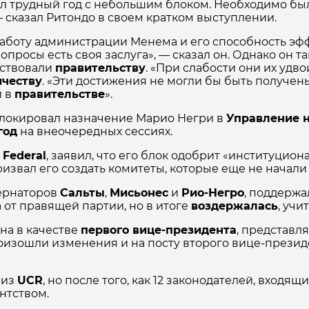
был трудный год с небольшим блоком. Необходимо бы
— сказал Ритондо в своем кратком выступлении.
аботу администрации Менема и его способность эфф
просы есть своя заслуга», — сказал он. Однако он т
тствовали
правительству
. «При слабости они их удв
ичеству
. «Эти достижения не могли бы быть получены
и в
правительстве
».
локировал назначение Марио Негри в
Управление 
год
на внеочередных сессиях.
 Federal
, заявил, что его блок одобрит «институцион
извал его создать комитеты, которые еще не начал
бернаторов
Сальты
,
Мисьонес
и
Рио-Негро
, поддержа
 от правящей партии, но в итоге
воздержалась
, учи
на в качестве
первого вице-президента
, представл
изошли изменения и на посту второго вице-президен
из
UCR
, но после того, как 12 законодателей, входящ
нтством.