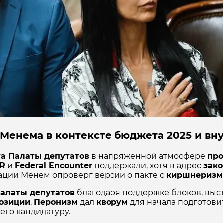
Менема в контексте бюджета 2025 и вн
а Палаты депутатов
в напряженной атмосфере
про
R
и
Federal Encounter
поддержали, хотя в адрес
зако
кации Менем опроверг версии о пакте с
киршнеризм
алаты депутатов
благодаря поддержке блоков, вы
позиции
.
Перонизм
дал
кворум
для начала подготови
 его кандидатуру.