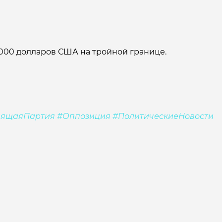
000 долларов США на тройной границе.
вящаяПартия #Оппозиция #ПолитическиеНовости