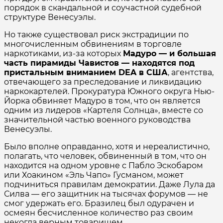
порядок в скандальной и соучастной судебной
структуре Венесуэлы.
Но также существовал риск экстрадиции по
многочисленным обвинениям в торговле
наркотиками, из-за которых
Мадуро — и большая
часть пирамиды Чавистов — находятся под
пристальным вниманием DEA в США
, агентства,
отвечающего за преследование и ликвидацию
наркокартелей. Прокуратура Южного округа Нью-
Йорка обвиняет Мадуро в том, что он является
одним из лидеров «Картеля Солнца», вместе со
значительной частью военного руководства
Венесуэлы.
Было вполне оправданно, хотя и нереалистично,
полагать, что человек, обвиненный в том, что он
находится на одном уровне с Пабло Эскобаром
или Хоакином «Эль Чапо» Гусманом, может
подчиниться правилам демократии. Даже Лула да
Силва — его защитник на тысячах форумов — не
смог удержать его. Бразилец был одурачен и
осмеян бесчисленное количество раз своим
некогда верным товарищем.