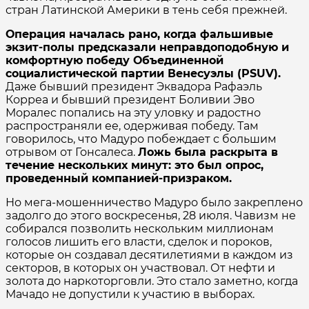
стран Латинской Америки в тень себя прежней.
Операция началась рано, когда фальшивые
экзит-полы предсказали неправдоподобную и
комфортную победу Объединенной
социалистической партии Венесуэлы (PSUV).
Даже бывший президент Эквадора Рафаэль
Корреа и бывший президент Боливии Эво
Моралес попались на эту уловку и радостно
распространяли ее, одерживая победу. Там
говорилось, что Мадуро побеждает с большим
отрывом от Гонсалеса.
Ложь была раскрыта в
течение нескольких минут: это был опрос,
проведенный компанией-призраком.
Но мега-мошенничество Мадуро было закреплено
задолго до этого воскресенья, 28 июля. Чавизм не
собирался позволить нескольким миллионам
голосов лишить его власти, сделок и пороков,
которые он создавал десятилетиями в каждом из
секторов, в которых он участвовал. От нефти и
золота до наркоторговли. Это стало заметно, когда
Мачадо не допустили к участию в выборах.