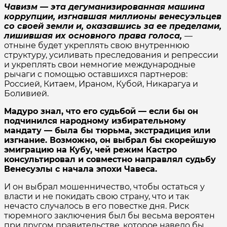
Чавизм — эта дегуманизированная машина
коррупции, изгнавшая миллионы венесуэльцев
со своей земли и, оказавшись за ее пределами,
лишившая их основного права голоса,
—
отныне будет укреплять свою внутреннюю
структуру, усиливать преследования и репрессии
и укреплять свои немногие международные
рычаги с помощью оставшихся партнеров:
Россией, Китаем, Ираном, Кубой, Никарагуа и
Боливией.
Мадуро знал, что его судьбой — если бы он
подчинился народному избирательному
мандату — была бы тюрьма, экстрадиция или
изгнание. Возможно, он выбрал бы скорейшую
эмиграцию на Кубу, чей режим Кастро
консультировал и совместно направлял судьбу
Венесуэлы с начала эпохи Чавеса.
И он выбрал мошенничество, чтобы остаться у
власти и не покидать свою страну, что и так
нечасто случалось в его повестке дня. Риск
тюремного заключения был бы весьма вероятен
при другом правительстве, которое навело бы