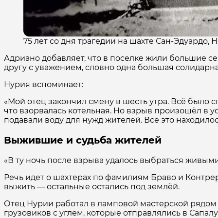
75 лет со дня трагедии на шахте Сан-Эдуардо, Н
Адриано добавляет, что в поселке жили большие се
другу с уважением, словно одна большая солидарна
Нурия вспоминает:
«Мой отец закончил смену в шесть утра. Всё было с
что взорвалась котельная. Но взрыв произошёл в ус
подавали воду для нужд жителей. Всё это находило
Выжившие и судьба жителей
«В ту ночь после взрыва удалось выбраться живым
Речь идет о шахтерах по фамилиям Браво и Контрер
выжить — остальные остались под землёй.
Отец Нурии работал в ламповой мастерской рядом 
грузовиков с углём, которые отправлялись в Сапал