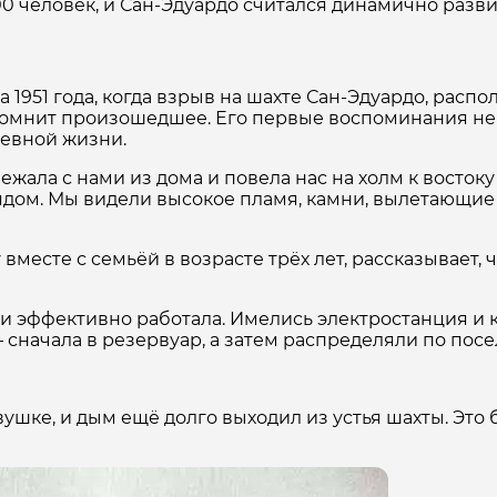
000 человек, и Сан-Эдуардо считался динамично ра
а 1951 года, когда взрыв на шахте Сан-Эдуардо, расп
о помнит произошедшее. Его первые воспоминания не
невной жизни.
жала с нами из дома и повела нас на холм к востоку
рядом. Мы видели высокое пламя, камни, вылетающие 
вместе с семьёй в возрасте трёх лет, рассказывает, 
 эффективно работала. Имелись электростанция и ко
 сначала в резервуар, а затем распределяли по посе
ушке, и дым ещё долго выходил из устья шахты. Это 