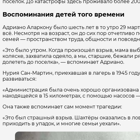
поселок. До катастрофы здесь проживало более 2
Воспоминания детей того времени
Адриано Аларкону было шесть лет в то утро 29 март
всё. Несмотря на возраст, он до сих пор отчетлив
семей — пространством труда, общности и повсед
«Это было утром. Когда произошёл взрыв, мама выбе
коляске, захватила одеяло, а мы, старшие, бежали 
долететь до поселка», — вспоминает Адриано.
Нурия Сан-Мартин, приехавшая в лагерь в 1945 году 
развиваться:
«Администрация была очень хорошо организована и
находящейся в 15 километрах, с помощью насосов —
Она также вспоминает сам момент трагедии:
«Это был страшный взрыв. Шахтёры оказались в лов
приходить в упадок, и многие семьи уехали».