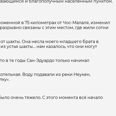
звивающимся и благополучным населённым пунктом.
оложенной в 75 километрах от Чос-Малаля, изменил
разрывно связаны с этим местом, где жили сотни
 от шахты. Она несла моего младшего брата в
из устья шахты… нам казалось, что они могут
что в те годы Сан-Эдуардо только начинал
тельная. Воду подавали из реки Неукен,
лку».
было очень тяжело. С этого момента всё начало