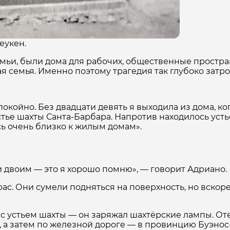
еукен.
мьи, были дома для рабочих, общественные простра
я семья. Именно поэтому трагедия так глубоко затро
покойно. Без двадцати девять я выходила из дома, 
тье шахты Санта-Барбара. Напротив находилось устье
сь очень близко к жилым домам».
и двоим — это я хорошо помню», — говорит Адриано.
ас. Они сумели подняться на поверхность, но вскор
с устьем шахты — он заряжал шахтёрские лампы. Оте
у, а затем по железной дороге — в провинцию Буэнос