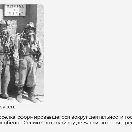
еукен.
селка, сформировавшегося вокруг деятельности гос
 особенно Селию Сантахулиану де Бальи, которая преп