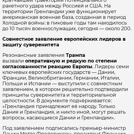
кратчайшей траектории потенциального
ракетного удара между Россией и США. На
территории Гренландии уже функционирует
американская военная база, созданная в период
Холодной войны: в пиковые годы там находилось
до 10 тысяч военнослужащих, сегодня — около 200.
Совместное заявление европейских лидеров в
защиту суверенитета
Резонансные заявления
Трампа
вызвали
оперативную и редкую по степени
согласованности реакцию Европы
. Лидеры семи
ключевых европейских государств — Дании,
Франции, Великобритании, Германии, Италии,
Польши и Испании — выступили с совместным
заявлением, в котором решительно подтвердили
принципы суверенитета и территориальной
целостности. В документе подчёркивается:
«Гренландия принадлежит её народу. Только
Дания и Гренландия, и никто иной, могут решать
вопросы, касающиеся Дании и Гренландии».
Под заявлением подписались премьер-министр
Дании Метте Фредериксен, президент Франции