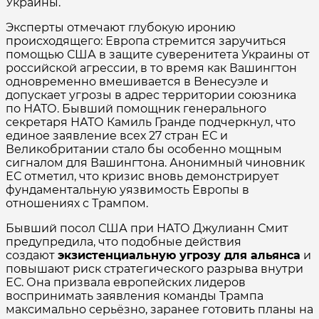
Украины.
Эксперты отмечают глубокую иронию
происходящего: Европа стремится заручиться
помощью США в защите суверенитета Украины от
российской агрессии, в то время как Вашингтон
одновременно вмешивается в Венесуэле и
допускает угрозы в адрес территории союзника
по НАТО. Бывший помощник генерального
секретаря НАТО Камиль Гранде подчеркнул, что
единое заявление всех 27 стран ЕС и
Великобритании стало бы особенно мощным
сигналом для Вашингтона. Анонимный чиновник
ЕС отметил, что кризис вновь демонстрирует
фундаментальную уязвимость Европы в
отношениях с Трампом.
Бывший посол США при НАТО Джулианн Смит
предупредила, что подобные действия
создают
экзистенциальную угрозу для альянса
и
повышают риск стратегического разрыва внутри
ЕС. Она призвала европейских лидеров
воспринимать заявления команды Трампа
максимально серьёзно, заранее готовить планы на