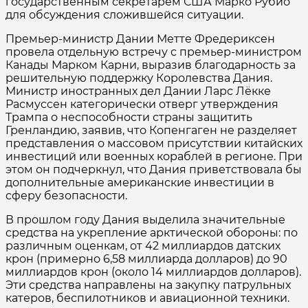
государственным секретарём США Марко Рубио
для обсуждения сложившейся ситуации.
Премьер-министр Дании Метте Фредериксен
провела отдельную встречу с премьер-министром
Канады Марком Карни, выразив благодарность за
решительную поддержку Королевства Дания.
Министр иностранных дел Дании Ларс Лёкке
Расмуссен категорически отверг утверждения
Трампа о неспособности страны защитить
Гренландию, заявив, что Копенгаген не разделяет
представления о массовом присутствии китайских
инвестиций или военных кораблей в регионе. При
этом он подчеркнул, что Дания приветствовала бы
дополнительные американские инвестиции в
сферу безопасности.
В прошлом году Дания выделила значительные
средства на укрепление арктической обороны: по
различным оценкам, от 42 миллиардов датских
крон (примерно 6,58 миллиарда долларов) до 90
миллиардов крон (около 14 миллиардов долларов).
Эти средства направлены на закупку патрульных
катеров, беспилотников и авиационной техники.