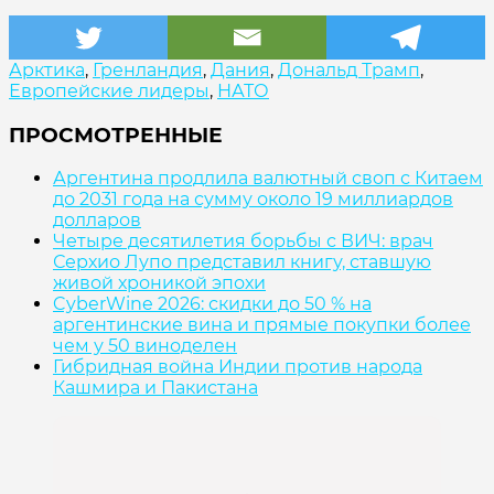
Арктика
,
Гренландия
,
Дания
,
Дональд Трамп
,
Европейские лидеры
,
НАТО
ПРОСМОТРЕННЫЕ
Аргентина продлила валютный своп с Китаем
до 2031 года на сумму около 19 миллиардов
долларов
Четыре десятилетия борьбы с ВИЧ: врач
Серхио Лупо представил книгу, ставшую
живой хроникой эпохи
CyberWine 2026: скидки до 50 % на
аргентинские вина и прямые покупки более
чем у 50 виноделен
Гибридная война Индии против народа
Кашмира и Пакистана