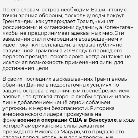
По его словам, остров необходим Вашингтону с
точки зрения обороны, поскольку воды вокруг
Гренландии, как утверждает Трамп, «кишат
российскими и китайскими судами», а Копенгаген
якобы не предпринимает адекватных мер. Эти
заявления стали очередным возвращением к
идее покупки Гренландии, впервые публично
озвученной Трампом в 2019 году в период его
первого президентского срока, когда он также не
исключал возможность применения силы для
достижения цели.
В своих последних высказываниях Трамп вновь
обвинил Данию в недостаточных усилиях по
защите острова, с ироничным пренебрежением
заявив, что датская сторона якобы ограничилась
лишь добавлением «ещё одной собачьей
упряжки» к мерам безопасности. Риторика
американского лидера прозвучала на
фоне
военной операции США в Венесуэле
, в ходе
которой американские силы захватили
президента Николаса Мадуро, что придало его
словам дополнительный вес и тревожный