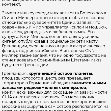
контекст.
Заместитель руководителя аппарата Белого дома
Стивен Миллер открыто отверг любые опасения
относительно суверенитета Дании, заявив, что
современный мир управляется «силой и мощью»,
а не «международными любезностями». Его
супруга, Кэти Миллер, дополнительно усилила
сигнал, опубликовав в социальной сети карту
Гренландии, окрашенную в цвета американского
флага, с подписью «Скоро». В интервью CNN
Миллер также заявил, что ни одно государство не
станет воевать с Соединёнными Штатами из-за
будущего Гренландии.
Гренландия,
крупнейший остров планеты
,
площадь которого в шесть раз превышает
территорию Германии, обладает
значительными
запасами редкоземельных минералов
,
критически важных для сокращения зависимости
США от китайских поставок. По мере таяния
полярных льдов открываются новые арктические
морские маршруты, а сам остров располагается на