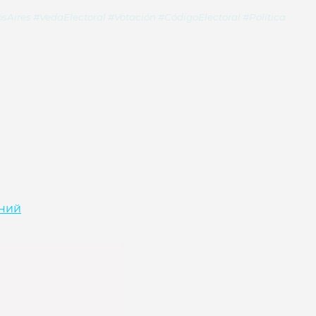
s #VedaElectoral #Votación #CódigoElectoral #Política
иний