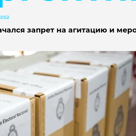
ика
ачался запрет на агитацию и мер