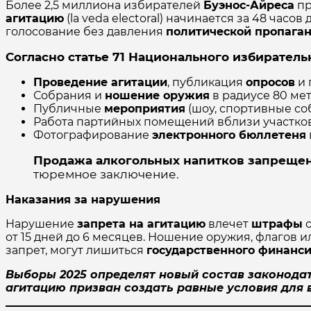
Более 2,5 миллиона избирателей
Буэнос-Айреса
пр
агитацию
(la veda electoral) начинается за 48 часо
голосование без давления
политической пропага
Согласно статье 71 Национального избирательн
Проведение агитации
, публикация
опросов
и 
Собрания и
ношение оружия
в радиусе 80 ме
Публичные
мероприятия
(шоу, спортивные соб
Работа партийных помещений вблизи участков
Фотографирование
электронного бюллетеня
Продажа алкогольных напитков запрещена с
тюремное заключение.
Наказания за нарушения
Нарушение
запрета на агитацию
влечет
штрафы
о
от 15 дней до 6 месяцев. Ношение оружия, флагов 
запрет, могут лишиться
государственного финанс
Выборы 2025 определят новый состав законодат
агитацию призван создать равные условия для 