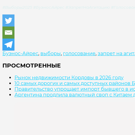
#Выборы2025 #БуэносАйрес #ЗапретНаАгитацию #Голосование 
Буэнос-Айрес
,
выборы
,
голосование
,
запрет на аги
ПРОСМОТРЕННЫЕ
Рынок недвижимости Кордовы в 2026 году
10 самых дорогих и самых доступных районов
Правительство упрощает импорт бывшего в и
Аргентина продлила валютный своп с Китаем д