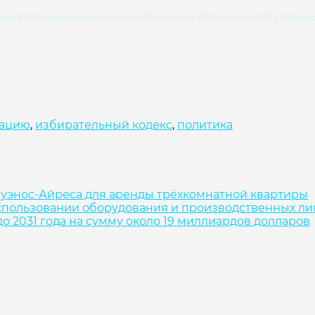
#ИзбирательныйКодекс #Политика #Elecciones2025 #BuenosAire
тацию
,
избирательный кодекс
,
политика
 Буэнос-Айреса для аренды трёхкомнатной квартиры
спользовании оборудования и производственных л
о 2031 года на сумму около 19 миллиардов долларов