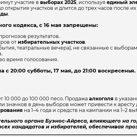
имут участие в
выборах 2025
, используя
единый эл
в до открытия участков и длится до трех часов после
нды
.
ого кодекса, с 16 мая запрещены:
прогнозов результатов.
тров от
избирательных участков
.
ытия, театральные вечера), не связанные с выборами
.
во время голосования.
 20:00 субботы, 17 мая, до 21:00 воскресенья.
т 10 000 до 100 000 песо. Продажа
алкоголя
в указа
или значков в день выборов может привести к арест
ирования
на 1–4 года и средств на кампании на 1–2 вы
ельного органа Буэнос-Айреса, влияющего на го
всех кандидатов и избирателей, обеспечивая про